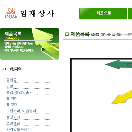
홀핀공
깃발
홀컵, 홀컵인출기
홀 커터
홀 깃대
그린커버, 이슬털이기
절창커터
쏘일템플러
사각밀도측정기