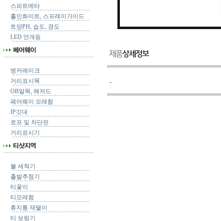
스피트메타
홀인화이트, 스프레이가이드
토양PH, 습도, 경도
LED 안개등
벙커레이크
거리표시목
-
OB말목, 해저드
페어웨이 모래함
IP깃대
로프 및 차단핀
거리표시기
볼 세척기
출발추첨기
티꽃이
티모래함
휴지통 재떨이
티 보링기