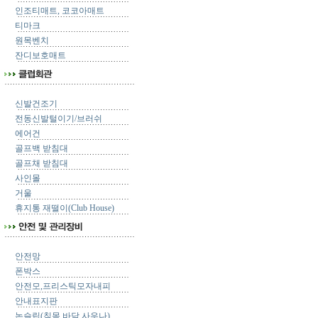
인조티매트, 코코아매트
티마크
원목벤치
잔디보호매트
신발건조기
전동신발털이기/브러쉬
에어건
골프백 받침대
골프채 받침대
사인몰
거울
휴지통 재떨이(Club House)
안전망
폰박스
안전모,프리스틱모자내피
안내표지판
논슬립(침목,바닥,사우나)