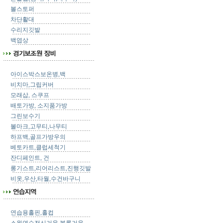
볼스토퍼
차단활대
수리지깃발
백엽상
아이스박스보온병,백
비치마,그립커버
모래삽, 스쿠프
배토가방, 소지품가방
그린보수기
볼마크,고무티,나무티
하프백,골프가방우의
베토카트,클럽세척기
잔디페인트, 건
롱기스트,리어리스트,진행깃발
비옷,우산,타월,수건바구니
연습용홀핀,홀컵