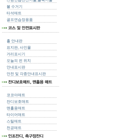
스윙연습전신거울,볼록거울
볼 수거기
타석매트
골프연습장용품
홀 안내판
표지판, 사인몰
거리표시기
오늘의 핀 위치
안내표시판
안전 및 각종안내표시판
코코아매트
잔디보호매트
맨홀용매트
타이어매트
스틸매트
천공매트